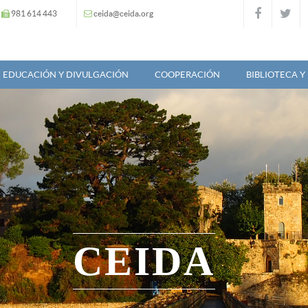
981 614 443
ceida@ceida.org
EDUCACIÓN Y DIVULGACIÓN
COOPERACIÓN
BIBLIOTECA 
CEIDA