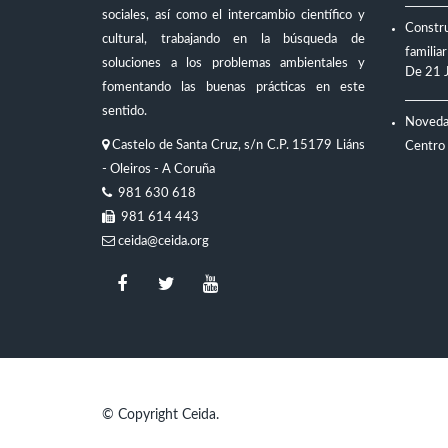
sociales, así como el intercambio científico y
Constru
cultural, trabajando en la búsqueda de
familiar
soluciones a los problemas ambientales y
De
21 
fomentando las buenas prácticas en este
sentido.
Novedad
Castelo de Santa Cruz, s/n C.P. 15179 Liáns
Centro
- Oleiros - A Coruña
981 630 618
981 614 443
ceida@ceida.org
© Copyright Ceida.