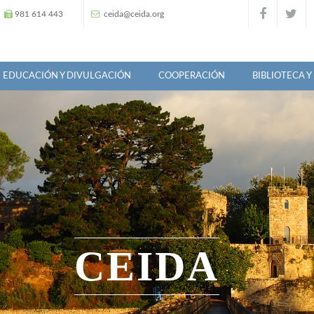
981 614 443
ceida@ceida.org
EDUCACIÓN Y DIVULGACIÓN
COOPERACIÓN
BIBLIOTECA 
CEIDA