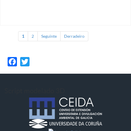
1
2
Seguinte
Derradeiro
Páxinas
Facebook
Twitter
Script modelado 3D