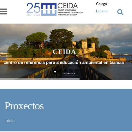
Ir o contido principal
Galego
Español
CEIDA
centro de referencia para a educación ambiental en Galicia
Máis Información
Proxectos
Inicio
Vostede está aquí