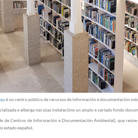
oga
é un centro público de recursos de información e documentación so
ializada e alberga nas súas instalacións un amplo e variado fondo docum
e de Centros de Información e Documentación Ambiental), que reúne 
o estado español.