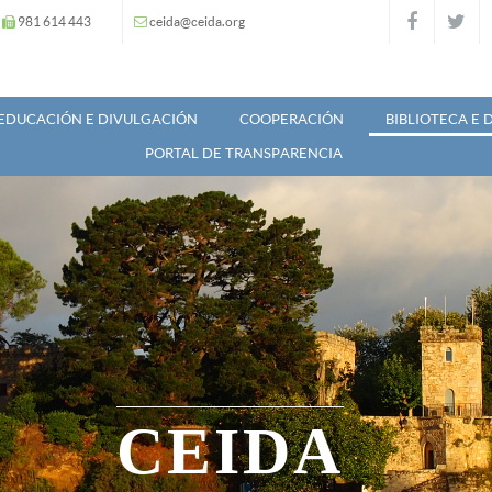
981 614 443
ceida@ceida.org
EDUCACIÓN E DIVULGACIÓN
COOPERACIÓN
BIBLIOTECA E
PORTAL DE TRANSPARENCIA
CEIDA