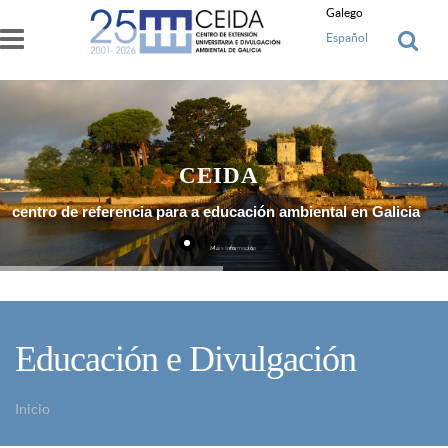
Ir o contido principal
Galego
Español
CEIDA
centro de referencia para a educación ambiental en Galicia
Máis Información
Educación e Divulgación
Inicio
Vostede está aquí