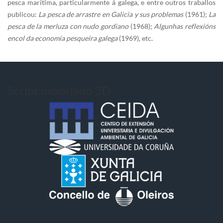
pesca marítima, particularmente á galega, e entre outros traballos
publicou:
La pesca de arrastre en Galicia y sus problemas
(1961);
La
pesca de la merluza con nudo gordiano
(1968);
Algunhas reflexións
encol da economía pesqueira galega
(1969), etc.
Script modelado 3D