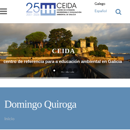
Ir o contido principal
Galego
Español
CEIDA
centro de referencia para a educación ambiental en Galicia
Máis Información
Domingo Quiroga
Inicio
Vostede está aquí