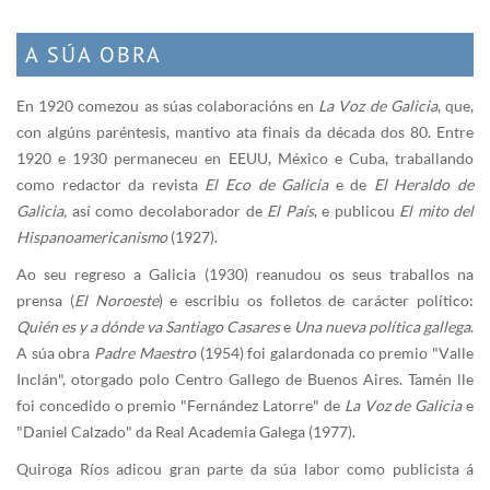
A SÚA OBRA
En 1920 comezou as súas colaboracións en
La Voz de Galicia
, que,
con algúns paréntesis, mantivo ata finais da década dos 80. Entre
1920 e 1930 permaneceu en EEUU, México e Cuba, traballando
como redactor da revista
El Eco de Galicia
e de
El Heraldo de
Galicia,
así como de colaborador de
El País
, e publicou
El mito del
Hispanoamericanismo
(1927).
Ao seu regreso a Galicia (1930) reanudou os seus traballos na
prensa (
El Noroeste
) e escribiu os folletos de carácter político:
Quién es y a dónde va Santiago Casares
e
Una nueva política gallega
.
A súa obra
Padre Maestro
(1954) foi galardonada co premio "Valle
Inclán", otorgado polo Centro Gallego de Buenos Aires. Tamén lle
foi concedido o premio "Fernández Latorre" de
La Voz de Galicia
e
"Daniel Calzado" da Real Academia Galega (1977).
Quiroga Ríos adicou gran parte da súa labor como publicista á