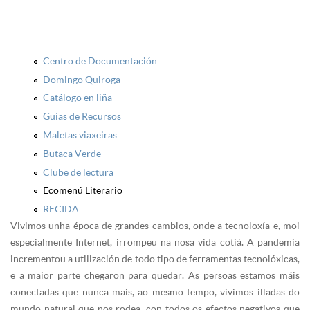
Centro de Documentación
Domingo Quiroga
Catálogo en liña
Guías de Recursos
Maletas viaxeiras
Butaca Verde
Clube de lectura
Ecomenú Literario
RECIDA
Vivimos unha época de grandes cambios, onde a tecnoloxía e, moi
especialmente Internet, irrompeu na nosa vida cotiá. A pandemia
incrementou a utilización de todo tipo de ferramentas tecnolóxicas,
e a maior parte chegaron para quedar. As persoas estamos máis
conectadas que nunca mais, ao mesmo tempo, vivimos illadas do
mundo natural que nos rodea, con todos os efectos negativos que