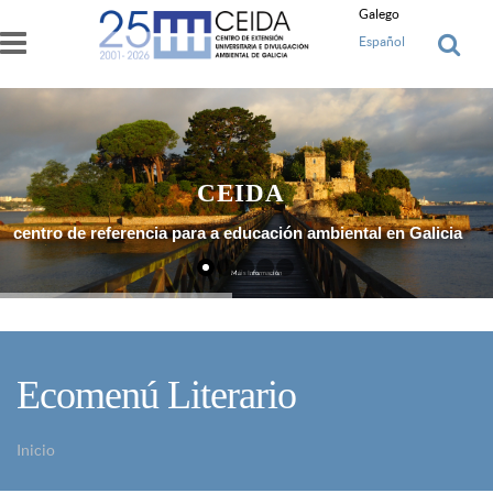
Ir o contido principal
Galego
Español
CEIDA
centro de referencia para a educación ambiental en Galicia
Máis Información
Ecomenú Literario
Inicio
Vostede está aquí