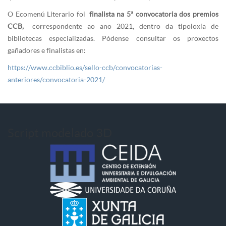
O Ecomenú Literario foi
finalista na 5ª convocatoria dos premios
CCB,
correspondente ao ano 2021, dentro da tipoloxía de
bibliotecas especializadas. Pódense consultar os proxectos
gañadores e finalistas en:
https://www.ccbiblio.es/sello-ccb/convocatorias-
anteriores/convocatoria-2021/
Script modelado 3D