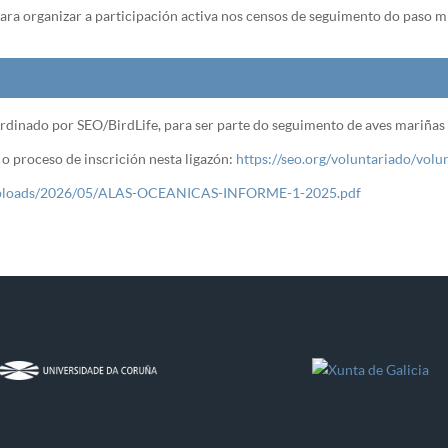
ra organizar a participación activa nos censos de seguimento do paso mi
dinado por SEO/BirdLife, para ser parte do seguimento de aves mariñas 
o proceso de inscrición nesta ligazón:
https://seo.org/voluntariado/volu
t/uploads/2026/05/ALAS-OCEANICAS-INFORME-1-2025.pdf