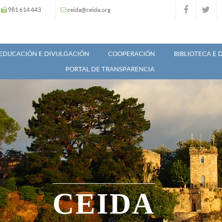
981 614 443
ceida@ceida.org
EDUCACIÓN E DIVULGACIÓN
COOPERACIÓN
BIBLIOTECA E
PORTAL DE TRANSPARENCIA
CEIDA