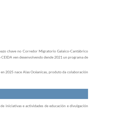
spazo chave no Corredor Migratorio Galaico-Cantábrico
, o CEIDA ven desenvolvendo dende 2021 un programa de
o, en 2025 nace Alas Océanicas, produto da colaboración
 iniciativas e actividades de educación e divulgación