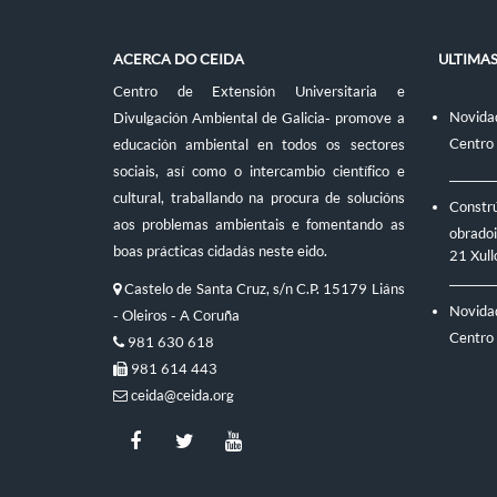
ACERCA DO CEIDA
ULTIMA
Centro de Extensión Universitaria e
Novidad
Divulgación Ambiental de Galicia- promove a
Centro
educación ambiental en todos os sectores
sociais, así como o intercambio científico e
cultural, traballando na procura de solucións
Constr
aos problemas ambientais e fomentando as
obradoi
boas prácticas cidadás neste eido.
21 Xull
Castelo de Santa Cruz, s/n C.P. 15179 Liáns
Novidad
- Oleiros - A Coruña
Centro
981 630 618
981 614 443
ceida@ceida.org