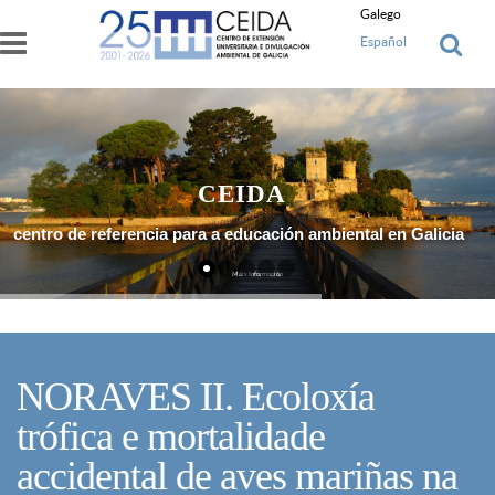
Ir o contido principal
Galego
Español
CEIDA
centro de referencia para a educación ambiental en Galicia
Máis Información
NORAVES II. Ecoloxía
trófica e mortalidade
accidental de aves mariñas na