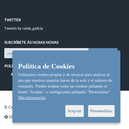
TWITTER
Tweets by ceida_galicia
SUSCRÍBETE ÁS NOSAS NOVAS
Política de Cookies
POLÍTICAS DO SITIO
Política de cookies
Utilizamos cookies propias y de terceros para analizar el
uso que nuestros usuarios hacen de la web y el número de
visitantes. Puedes aceptar todas las cookies pulsando el
botón "Aceptar" o configurarlas pulsando "Personalizar"
Más información
© Copyright Ceida.
Aceptar
Personalizar
Denvolvemento e deseño web
NetInformática