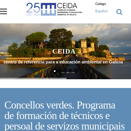
Ir o contido principal
Galego
Español
CEIDA
centro de referencia para a educación ambiental en Galicia
Máis Información
Concellos verdes. Programa
de formación de técnicos e
persoal de servizos municipais