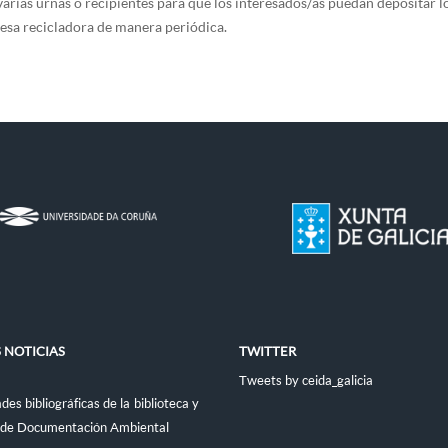
rias urnas o recipientes para que los interesados/as puedan depositar l
resa recicladora de manera periódica.
 NOTICIAS
TWITTER
Tweets by ceida_galicia
es bibliográficas de la biblioteca y
 de Documentación Ambiental