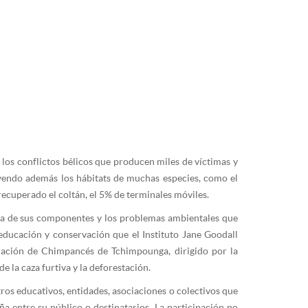
e los conflictos bélicos que producen miles de víctimas y
uyendo además los hábitats de muchas especies, como el
 recuperado el coltán, el 5% de terminales móviles.
nda de sus componentes y los problemas ambientales que
 educación y conservación que el Instituto Jane Goodall
ración de Chimpancés de Tchimpounga, dirigido por la
 la caza furtiva y la deforestación.
ros educativos, entidades, asociaciones o colectivos que
a entre su público o destinatarios. La participación no