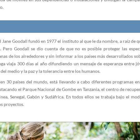
o.
 Jane Goodall fundó en 1977 el instituto al que le da nombre, a raíz de q
. Pero Goodall se dio cuenta de que no es posible proteger las espec
manas de los alrededores y sin informar a los países más desarrollados s
a viaja 300 días al año difundiendo un mensaje de esperanza entre jóve
del medio y la paz y la tolerancia entre los humanos.
o en 30 países del mundo, está llevando a cabo diferentes programas en
estacando el Parque Nacional de Gombe en Tanzania, el centro de recuper
nea, Senegal, Gabón y Sudáfrica. En todos ellos se trabaja bajo el mo
os proyectos.