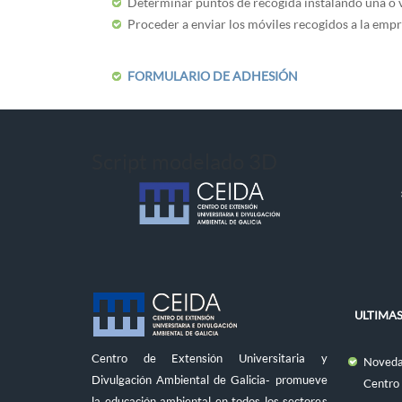
Determinar puntos de recogida instalando una o va
Proceder a enviar los móviles recogidos a la emp
FORMULARIO DE ADHESIÓN
Script modelado 3D
ULTIMAS
Centro de Extensión Universitaria y
Novedad
Divulgación Ambiental de Galicia- promueve
Centro
la educación ambiental en todos los sectores