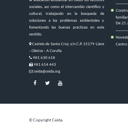
sociales, así como el intercambio científico y
Constru
cultural, trabajando en la búsqueda de
familiar
soluciones a los problemas ambientales y
De
21 
fomentando las buenas prácticas en este
sentido.
Novedad
Castelo de Santa Cruz, s/n C.P. 15179 Liáns
Centro
- Oleiros - A Coruña
981 630 618
981 614 443
ceida@ceida.org
© Copyright Ceida.