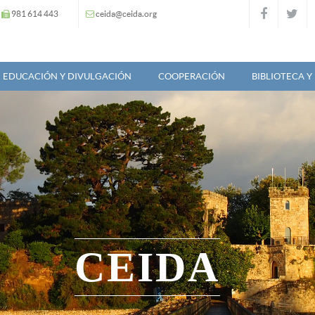
981 614 443
ceida@ceida.org
EDUCACIÓN Y DIVULGACIÓN
COOPERACIÓN
BIBLIOTECA 
CEIDA