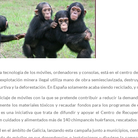
a tecnología de los móviles, ordenadores y consolas, está en el centro d
explotación minera ilegal utiliza mano de obra semiesclavizada, destr
furtiva y la deforestación. En España solamente acaba siendo reciclado, y
claje de móviles con la que se pretende contribuir a reducir la dema
amente los materiales tóxicos y recaudar fondos para los programas de
es una iniciativa que trata de difundir y apoyar el Centro de Recupe
on cuidados y alimentados más de 140 chimpancés huérfanos, rescatados de
 en el ámbito de Galicia, lanzando esta campaña junto a municipios, cent
gida de móviles en sus dependencias o instalaciones y divulgan la campañ