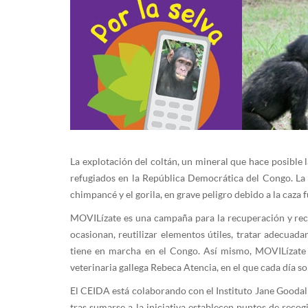
La explotación del coltán, un mineral que hace posible l
refugiados en la República Democrática del Congo. La 
chimpancé y el gorila, en grave peligro debido a la caza 
MOVILízate es una campaña para la recuperación y reci
ocasionan, reutilizar elementos útiles, tratar adecuad
tiene en marcha en el Congo. Así mismo, MOVILízate 
veterinaria gallega Rebeca Atencia, en el que cada día s
El CEIDA está colaborando con el Instituto Jane Goodall
tras sumarse a la iniciativa establecen puntos de reco