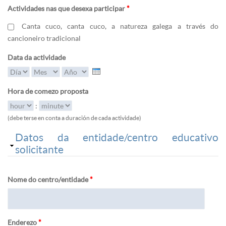
Actividades nas que desexa participar
*
Canta cuco, canta cuco, a natureza galega a través do
cancioneiro tradicional
Data da actividade
Día
Mes
Año
Hora de comezo proposta
Hora
:
Minuto
(debe terse en conta a duración de cada actividade)
Ocultar
Datos da entidade/centro educativo
solicitante
Nome do centro/entidade
*
Enderezo
*