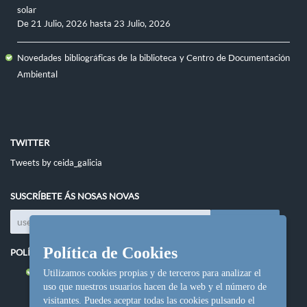
solar
De
21 Julio, 2026
hasta
23 Julio, 2026
Novedades bibliográficas de la biblioteca y Centro de Documentación
Ambiental
TWITTER
Tweets by ceida_galicia
SUSCRÍBETE ÁS NOSAS NOVAS
Política de Cookies
POLÍTICAS DO SITIO
Política de cookies
Utilizamos cookies propias y de terceros para analizar el
uso que nuestros usuarios hacen de la web y el número de
visitantes. Puedes aceptar todas las cookies pulsando el