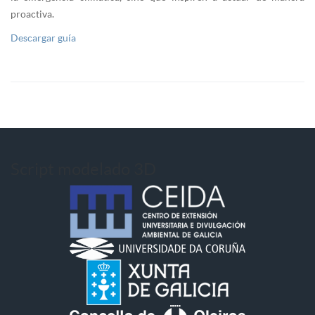
proactiva.
Descargar guía
Script modelado 3D