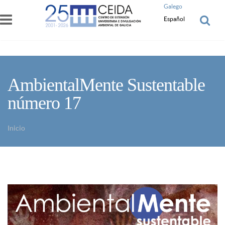
Pasar al contenido principal
Galego
Español
AmbientalMente Sustentable
número 17
Inicio
Usted está aquí