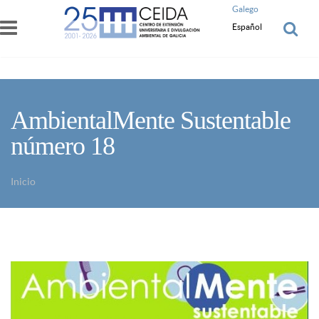
Pasar al contenido principal
Galego
Español
AmbientalMente Sustentable
número 18
Inicio
Usted está aquí