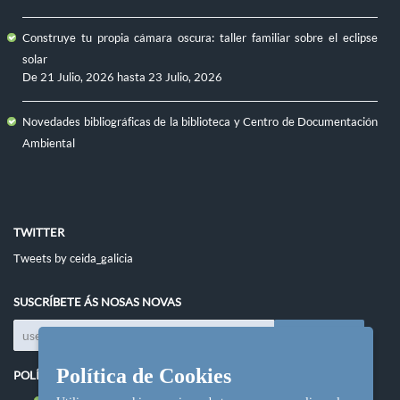
Construye tu propia cámara oscura: taller familiar sobre el eclipse
solar
De
21 Julio, 2026
hasta
23 Julio, 2026
Novedades bibliográficas de la biblioteca y Centro de Documentación
Ambiental
TWITTER
Tweets by ceida_galicia
SUSCRÍBETE ÁS NOSAS NOVAS
Política de Cookies
POLÍTICAS DO SITIO