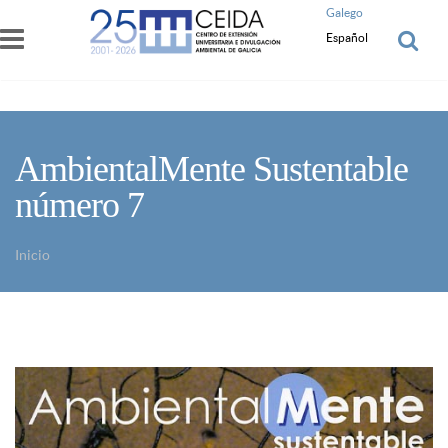
Pasar al contenido principal
Galego
Español
AmbientalMente Sustentable
número 7
Inicio
Usted está aquí