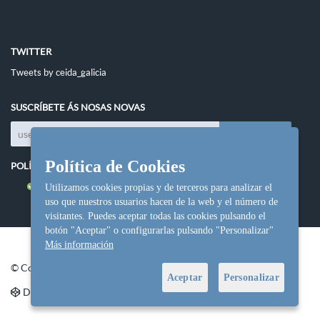
TWITTER
Tweets by ceida_galicia
SUSCRÍBETE ÁS NOSAS NOVAS
Política de Cookies
POLÍTICAS DO SITIO
Política de cookies
Utilizamos cookies propias y de terceros para analizar el
uso que nuestros usuarios hacen de la web y el número de
visitantes. Puedes aceptar todas las cookies pulsando el
botón "Aceptar" o configurarlas pulsando "Personalizar"
Más información
© Copyright Ceida.
Aceptar
Personalizar
Desarrollo y diseño web
NetInformática