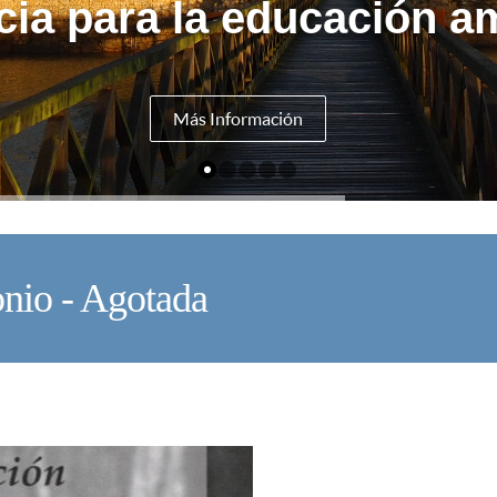
cia para la educación am
Más Información
onio - Agotada
U