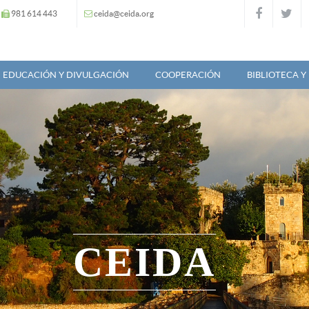
981 614 443
ceida@ceida.org
EDUCACIÓN Y DIVULGACIÓN
COOPERACIÓN
BIBLIOTECA 
CEIDA