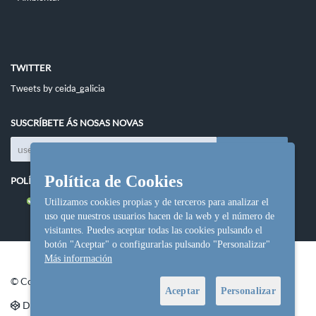
TWITTER
Tweets by ceida_galicia
SUSCRÍBETE ÁS NOSAS NOVAS
Política de Cookies
POLÍTICAS DO SITIO
Política de cookies
Utilizamos cookies propias y de terceros para analizar el
uso que nuestros usuarios hacen de la web y el número de
visitantes. Puedes aceptar todas las cookies pulsando el
botón "Aceptar" o configurarlas pulsando "Personalizar"
Más información
© Copyright Ceida.
Aceptar
Personalizar
Desarrollo y diseño web
NetInformática