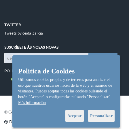
TWITTER
Tweets by ceida_galicia
SUSCRÍBETE ÁS NOSAS NOVAS
Política de Cookies
POLÍTICAS DO SITIO
Política de cookies
Utilizamos cookies propias y de terceros para analizar el
uso que nuestros usuarios hacen de la web y el número de
visitantes. Puedes aceptar todas las cookies pulsando el
botón "Aceptar" o configurarlas pulsando "Personalizar"
Más información
© Copyright Ceida.
Aceptar
Personalizar
Desarrollo y diseño web
NetInformática