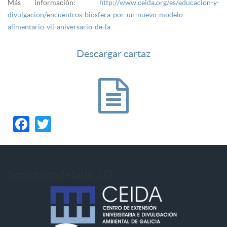
Más información:
http://www.ceida.org/es/educacion-y-
divulgacion/encuentros-biosfera-por-un-nuevo-modelo-
alimentario-vii-aniversario-de-la
Descargar cartaz
Facebook
Twitter
Script modelado 3D