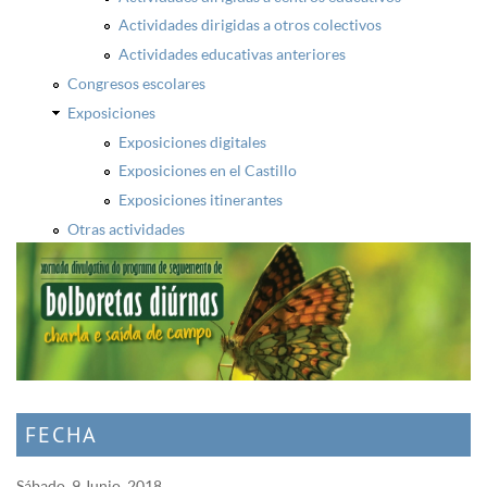
Actividades dirigidas a otros colectivos
Actividades educativas anteriores
Congresos escolares
Exposiciones
Exposiciones digitales
Exposiciones en el Castillo
Exposiciones itinerantes
Otras actividades
FECHA
Sábado, 9 Junio, 2018