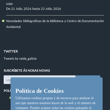
solar
De
21 Julio, 2026
hasta
23 Julio, 2026
Novedades bibliográficas de la biblioteca y Centro de Documentación
Ambiental
TWITTER
Tweets by ceida_galicia
SUSCRÍBETE ÁS NOSAS NOVAS
Política de Cookies
POLÍTICAS DO SITIO
Política de cookies
Utilizamos cookies propias y de terceros para analizar el
uso que nuestros usuarios hacen de la web y el número de
visitantes. Puedes aceptar todas las cookies pulsando el