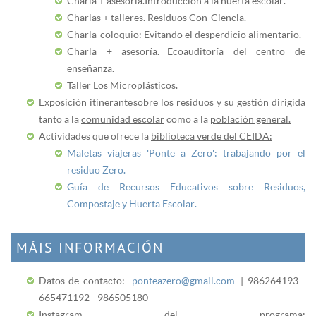
Charla + asesoría.
Introducción a la huerta escolar.
Charlas + talleres. Residuos Con-Ciencia.
Charla-coloquio: Evitando el desperdicio alimentario.
Charla + asesoría.
Ecoauditoría del centro de
enseñanza.
Taller Los Microplásticos.
Exposición itinerante sobre los residuos y su gestión dirigida
tanto a la
comunidad escolar
como a la
población general.
Actividades que ofrece la
biblioteca verde del CEIDA:
Maletas viajeras 'Ponte a Zero': trabajando por el
residuo Zero.
Guía de Recursos Educativos sobre Residuos,
Compostaje y Huerta Escolar.
MÁIS INFORMACIÓN
Datos de contacto:
ponteazero@gmail.com
| 986264193 -
665471192 - 986505180
Instagram del programa: