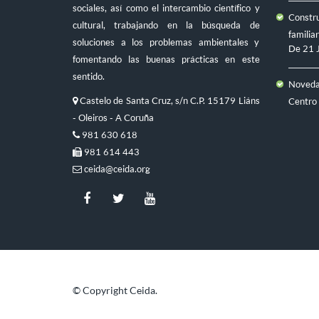
sociales, así como el intercambio científico y
Constru
cultural, trabajando en la búsqueda de
familiar
soluciones a los problemas ambientales y
De
21 
fomentando las buenas prácticas en este
sentido.
Novedad
Castelo de Santa Cruz, s/n C.P. 15179 Liáns
Centro
- Oleiros - A Coruña
981 630 618
981 614 443
ceida@ceida.org
© Copyright Ceida.