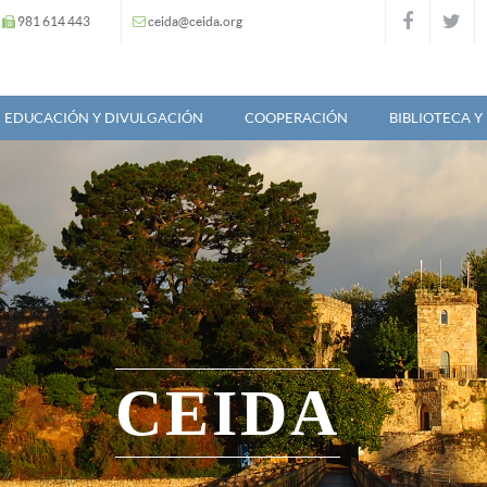
981 614 443
ceida@ceida.org
EDUCACIÓN Y DIVULGACIÓN
COOPERACIÓN
BIBLIOTECA 
CEIDA