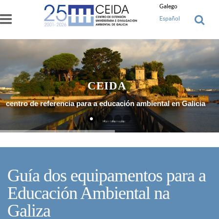
Ir o contido principal
Galego
Español
CEIDA
centro de referencia para a educación ambiental en Galicia
Máis Información
Guía dos equipamentos para a
Educación Ambiental na
Galiza