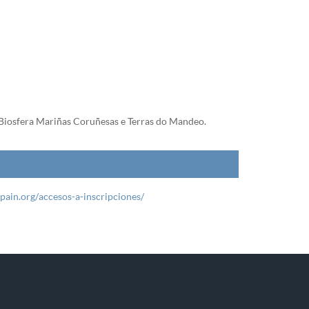
Biosfera Mariñas Coruñesas e Terras do Mandeo.
spain.org/accesos-a-inscripciones/