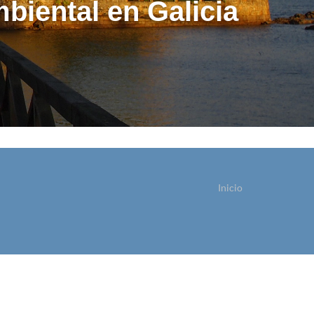
biental en Galicia
Inicio
sted está aquí