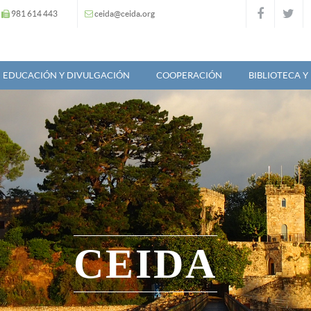
981 614 443
ceida@ceida.org
EDUCACIÓN Y DIVULGACIÓN
COOPERACIÓN
BIBLIOTECA 
CEIDA