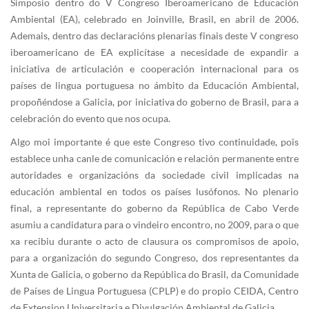
Simposio dentro do V Congreso Iberoamericano de Educación
Ambiental (EA), celebrado en Joinville, Brasil, en abril de 2006.
Ademais, dentro das declaracións plenarias finais deste V congreso
iberoamericano de EA explicítase a necesidade de expandir a
iniciativa de articulación e cooperación internacional para os
países de lingua portuguesa no ámbito da Educación Ambiental,
propoñéndose a Galicia, por iniciativa do goberno de Brasil, para a
celebración do evento que nos ocupa.
Algo moi importante é que este Congreso tivo continuidade, pois
establece unha canle de comunicación e relación permanente entre
autoridades e organizacións da sociedade civil implicadas na
educación ambiental en todos os países lusófonos. No plenario
final, a representante do goberno da República de Cabo Verde
asumiu a candidatura para o vindeiro encontro, no 2009, para o que
xa recibiu durante o acto de clausura os compromisos de apoio,
para a organización do segundo Congreso, dos representantes da
Xunta de Galicia, o goberno da República do Brasil, da Comunidade
de Países de Lingua Portuguesa (CPLP) e do propio CEIDA, Centro
de Extension Universitaria e Divulgación Ambiental de Galicia.