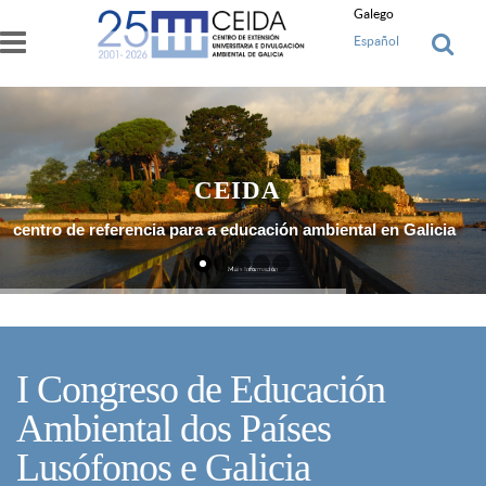
Ir o contido principal
Galego
Español
CEIDA
centro de referencia para a educación ambiental en Galicia
Máis Información
I Congreso de Educación
Ambiental dos Países
Lusófonos e Galicia