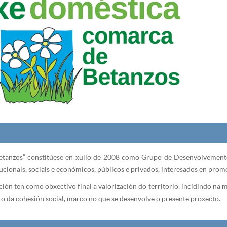
tanzos” constitúese en xullo de 2008 como Grupo de Desenvolvemento R
itucionais, sociais e económicos, públicos e privados, interesados en pr
ón ten como obxectivo final a valorización do territorio, incidindo na me
to da cohesión social, marco no que se desenvolve o presente proxecto.