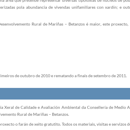
nha área que pretende representar diversas tipoloxías de núcleos de po
cterizadas pola abundancia de vivendas unifamiliares con xardín; e 
esenvolvemento Rural de Mariñas – Betanzos é maior, este proxecto, p
imeiros de outubro de 2010 e rematando a finais de setembro de 2011.
a Xeral de Calidade e Avaliación Ambiental da Consellería de Medio Am
vemento Rural de Mariñas – Betanzos.
roxecto o farán de xeito gratutito. Todos os materiais, visitas e servizos