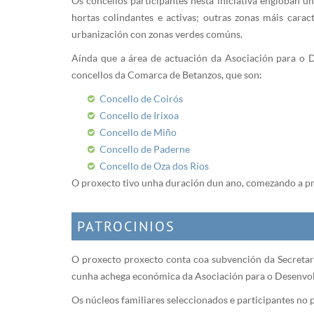
Os concellos participantes nesta iniciativa engloban u
hortas colindantes e activas; outras zonas máis cara
urbanización con zonas verdes comúns.
Aínda que a área de actuación da Asociación para o D
concellos da Comarca de Betanzos, que son:
Concello de Coirós
Concello de Irixoa
Concello de Miño
Concello de Paderne
Concello de Oza dos Ríos
O proxecto tivo unha duración dun ano, comezando a pr
PATROCINIOS
O proxecto proxecto conta coa subvención da Secretarí
cunha achega económica da Asociación para o Desenvol
Os núcleos familiares seleccionados e participantes no p