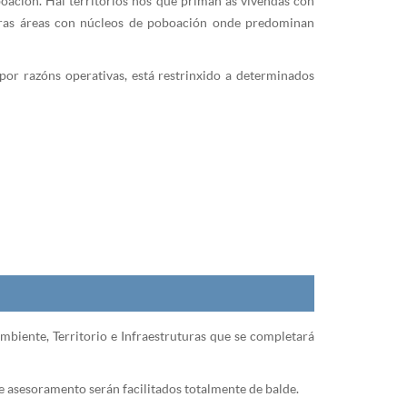
boación. Hai territorios nos que priman as vivendas con
outras áreas con núcleos de poboación onde predominan
or razóns operativas, está restrinxido a determinados
biente, Territorio e Infraestruturas que se completará
 de asesoramento serán facilitados totalmente de balde.