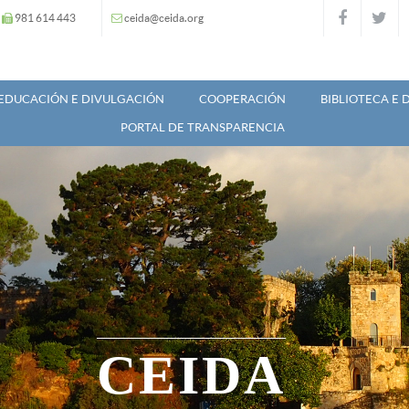
981 614 443
ceida@ceida.org
EDUCACIÓN E DIVULGACIÓN
COOPERACIÓN
BIBLIOTECA E
PORTAL DE TRANSPARENCIA
CEIDA