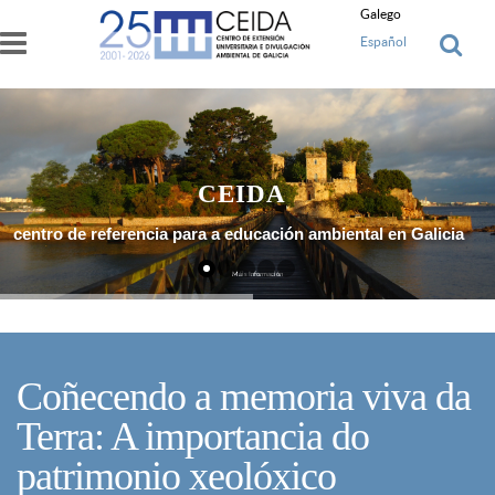
Ir o contido principal
Galego
Español
CEIDA
centro de referencia para a educación ambiental en Galicia
Máis Información
Coñecendo a memoria viva da
Terra: A importancia do
patrimonio xeolóxico