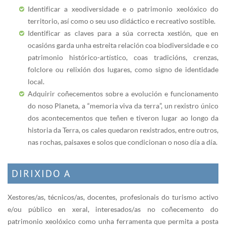
Identificar a xeodiversidade e o patrimonio xeolóxico do
territorio, así como o seu uso didáctico e recreativo sostible.
Identificar as claves para a súa correcta xestión, que en
ocasións garda unha estreita relación coa biodiversidade e co
patrimonio histórico-artístico, coas tradicións, crenzas,
folclore ou relixión dos lugares, como signo de identidade
local.
Adquirir coñecementos sobre a evolución e funcionamento
do noso Planeta, a “memoria viva da terra”, un rexistro único
dos acontecementos que teñen e tiveron lugar ao longo da
historia da Terra, os cales quedaron rexistrados, entre outros,
nas rochas, paisaxes e solos que condicionan o noso día a día.
DIRIXIDO A
Xestores/as, técnicos/as, docentes, profesionais do turismo activo
e/ou público en xeral, interesados/as no coñecemento do
patrimonio xeolóxico como unha ferramenta que permita a posta