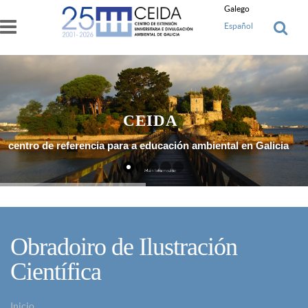
Ir o contido principal
Galego
Español
CEIDA
centro de referencia para a educación ambiental en Galicia
Máis Información
Obradoiro de Ilustración
Científica
Inicio