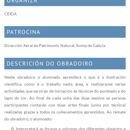
ORGANIZA
CEIDA
PATROCINA
Dirección Xeral de Patrimonio Natural, Xunta de Galicia
DESCRICIÓN DO OBRADOIRO
Neste obradoiro o alumnado aprenderá o que é a ilustración
científica, como é o traballo nesta área, e realizaranse varias
actividades que servirán de iniciación ás técnicas do punteado e do
lapis de cor. Ao final de cada unha das dúas sesións as persoas
participantes contarán con dúas artes finais (unha por técnica)
realizadas grazas a todos os coñecementos aprendidos. Ao remate
do obradoiro, o alumnado:
Interpretará as formas e volumes dos diferentes obxectos e