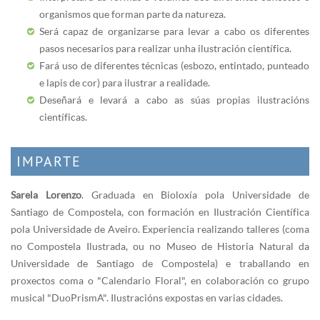
organismos que forman parte da natureza.
Será capaz de organizarse para levar a cabo os diferentes
pasos necesarios para realizar unha ilustración científica.
Fará uso de diferentes técnicas (esbozo, entintado, punteado
e lapis de cor) para ilustrar a realidade.
Deseñará e levará a cabo as súas propias ilustracións
científicas.
IMPARTE
Sarela Lorenzo
. Graduada en Bioloxía pola Universidade de
Santiago de Compostela, con formación en Ilustración Científica
pola Universidade de Aveiro. Experiencia realizando talleres (coma
no Compostela Ilustrada, ou no Museo de Historia Natural da
Universidade de Santiago de Compostela) e traballando en
proxectos coma o "Calendario Floral", en colaboración co grupo
musical "DuoPrismA". Ilustracións expostas en varias cidades.