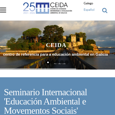
Ir o contido principal
Galego
Español
CEIDA
centro de referencia para a educación ambiental en Galicia
Máis Información
Seminario Internacional
'Educación Ambiental e
Movementos Sociais'