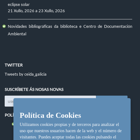
eclipse solar
21 Xullo, 2026
a
23 Xullo, 2026
Novidades bibliográficas da biblioteca e Centro de Documentación
Ambiental
TWITTER
Tweets by ceida_galicia
SUSCRÍBETE ÁS NOSAS NOVAS
Política de Cookies
POLÍTICAS DO SITIO
Política de cookies
Utilizamos cookies propias y de terceros para analizar el
uso que nuestros usuarios hacen de la web y el número de
visitantes. Puedes aceptar todas las cookies pulsando el