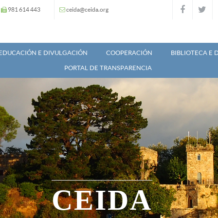
981 614 443
ceida@ceida.org
EDUCACIÓN E DIVULGACIÓN
COOPERACIÓN
BIBLIOTECA E
PORTAL DE TRANSPARENCIA
CEIDA