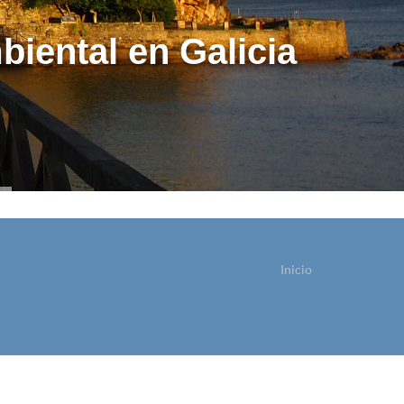
biental en Galicia
Inicio
ostede está aquí