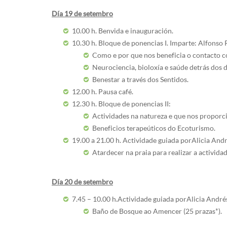
Día 19 de setembro
10.00 h. Benvida e inauguración.
10.30 h. Bloque de ponencias I. Imparte: Alfonso 
Como e por que nos beneficia o contacto c
Neurociencia, bioloxía e saúde detrás dos 
Benestar a través dos Sentidos.
12.00 h. Pausa café.
12.30 h. Bloque de ponencias II:
Actividades na natureza e que nos proporc
Beneficios terapeúticos do Ecoturismo.
19.00 a 21.00 h. Actividade guiada por Alicia Andr
Atardecer na praia para realizar a actividad
Día 20 de setembro
7.45 – 10.00 h. Actividade guiada por Alicia André
Baño de Bosque ao Amencer (25 prazas*).