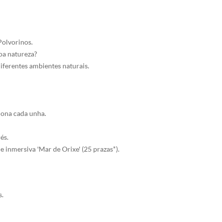
Polvorinos.
oa natureza?
diferentes ambientes naturais.
iona cada unha.
és.
e inmersiva 'Mar de Orixe' (25 prazas*).
s.