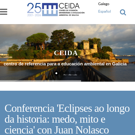
Ir o contido principal
Galego
Español
CEIDA
centro de referencia para a educación ambiental en Galicia
Máis Información
Conferencia 'Eclipses ao longo
da historia: medo, mito e
ciencia' con Juan Nolasco