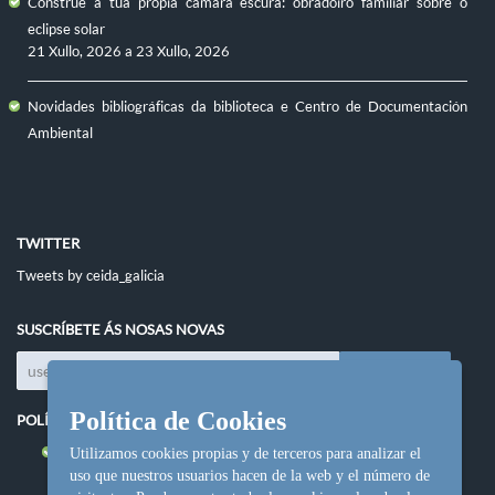
Constrúe a túa propia cámara escura: obradoiro familiar sobre o
eclipse solar
21 Xullo, 2026
a
23 Xullo, 2026
Novidades bibliográficas da biblioteca e Centro de Documentación
Ambiental
TWITTER
Tweets by ceida_galicia
SUSCRÍBETE ÁS NOSAS NOVAS
Política de Cookies
POLÍTICAS DO SITIO
Política de cookies
Utilizamos cookies propias y de terceros para analizar el
uso que nuestros usuarios hacen de la web y el número de