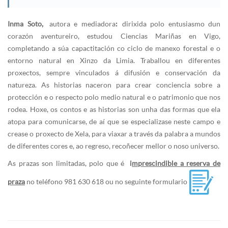
Inma Soto,
autora e mediadora
:
dirixida polo entusiasmo dun
corazón aventureiro, estudou Ciencias Mariñas en Vigo,
completando a súa capactitación co ciclo de manexo forestal e o
entorno natural en Xinzo da Limia. Traballou en diferentes
proxectos, sempre vinculados á difusión e conservación da
natureza. As historias naceron para crear conciencia sobre a
protección e o respecto polo medio natural e o patrimonio que nos
rodea. Hoxe, os contos e as historias son unha das formas que ela
atopa para comunicarse, de aí que se especializase neste campo e
crease o proxecto de Xela, para viaxar a través da palabra a mundos
de diferentes cores e, ao regreso, recoñecer mellor o noso universo.
As prazas son limitadas, polo que é
i
mprescindible a reserva de
praza
no teléfono 981 630 618 ou no seguinte formulario