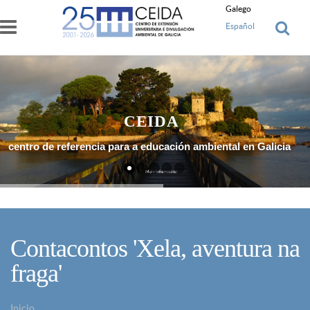
Ir o contido principal
Galego
Español
CEIDA
centro de referencia para a educación ambiental en Galicia
Máis Información
Contacontos 'Xela, aventura na
fraga'
Inicio