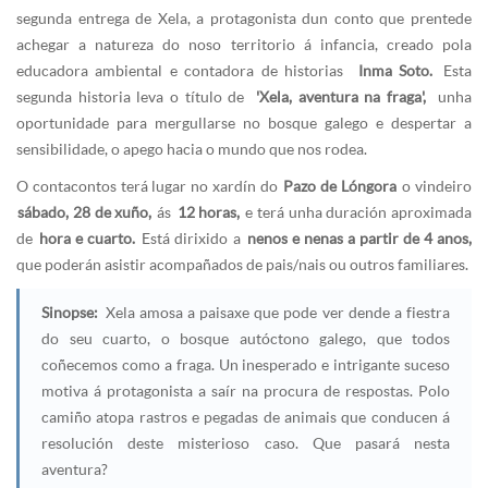
segunda entrega de Xela, a protagonista dun conto que prentede
achegar a natureza do noso territorio á infancia, creado pola
educadora ambiental e contadora de historias
Inma Soto.
Esta
segunda historia leva o título de
'Xela, aventura na fraga',
unha
oportunidade para mergullarse no bosque galego e despertar a
sensibilidade, o apego hacia o mundo que nos rodea.
O contacontos terá lugar no xardín do
Pazo de Lóngora
o vindeiro
sábado, 28 de xuño,
ás
12 horas
,
e terá unha duración aproximada
de
hora e cuarto.
Está dirixido a
nenos e nenas a partir de 4 anos,
que poderán asistir acompañados de pais/nais ou outros familiares.
Sinopse:
Xela amosa a paisaxe que pode ver dende a fiestra
do seu cuarto, o bosque autóctono galego, que todos
coñecemos como a fraga. Un inesperado e intrigante suceso
motiva á protagonista a saír na procura de respostas. Polo
camiño atopa rastros e pegadas de animais que conducen á
resolución deste misterioso caso. Que pasará nesta
aventura?