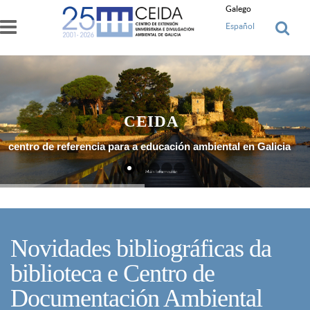
Ir o contido principal
Galego
Español
CEIDA
centro de referencia para a educación ambiental en Galicia
Máis Información
Novidades bibliográficas da
biblioteca e Centro de
Documentación Ambiental