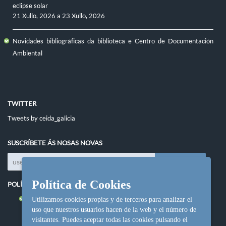
eclipse solar
21 Xullo, 2026
a
23 Xullo, 2026
Novidades bibliográficas da biblioteca e Centro de Documentación
Ambiental
TWITTER
Tweets by ceida_galicia
SUSCRÍBETE ÁS NOSAS NOVAS
Política de Cookies
POLÍTICAS DO SITIO
Política de cookies
Utilizamos cookies propias y de terceros para analizar el
uso que nuestros usuarios hacen de la web y el número de
visitantes. Puedes aceptar todas las cookies pulsando el