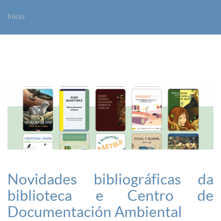
Inicio
Vostede está aquí
Novidades bibliográficas da
biblioteca e Centro de
Documentación Ambiental