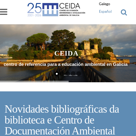
Ir o contido principal
Galego
Español
CEIDA
centro de referencia para a educación ambiental en Galicia
Máis Información
Novidades bibliográficas da
biblioteca e Centro de
Documentación Ambiental