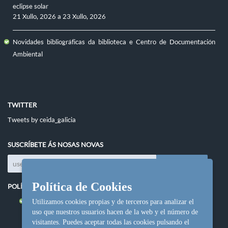
eclipse solar
21 Xullo, 2026
a
23 Xullo, 2026
Novidades bibliográficas da biblioteca e Centro de Documentación
Ambiental
TWITTER
Tweets by ceida_galicia
SUSCRÍBETE ÁS NOSAS NOVAS
Política de Cookies
POLÍTICAS DO SITIO
Política de cookies
Utilizamos cookies propias y de terceros para analizar el
uso que nuestros usuarios hacen de la web y el número de
visitantes. Puedes aceptar todas las cookies pulsando el