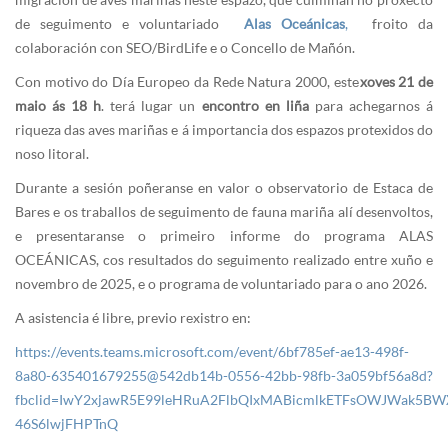
de seguimento e voluntariado
Alas Oceánicas
,
froito da
colaboración con SEO/BirdLife e o Concello de Mañón.
Con motivo do Día Europeo da Rede Natura 2000, este
xoves 21 de
maio
ás 18 h
. terá lugar un
encontro en liña
para achegarnos á
riqueza das aves mariñas e á importancia dos espazos protexidos do
noso litoral.
Durante a sesión poñeranse en valor o observatorio de Estaca de
Bares e os traballos de seguimento de fauna mariña alí desenvoltos,
e presentaranse o primeiro informe do programa ALAS
OCEÁNICAS, cos resultados do seguimento realizado entre xuño e
novembro de 2025, e o programa de voluntariado para o ano 2026.
A asistencia é libre, previo rexistro en:
https://events.teams.microsoft.com/event/6bf785ef-ae13-498f-
8a80-635401679255@542db14b-0556-42bb-98fb-3a059bf56a8d?
fbclid=IwY2xjawR5E99leHRuA2FlbQIxMABicmlkETFsOWJWak5
46S6lwjFHPTnQ