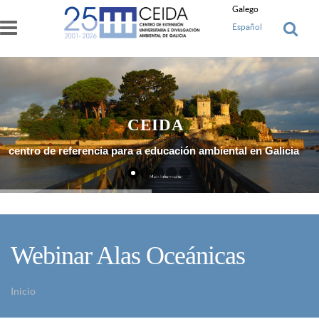
Ir o contido principal
Galego
Español
CEIDA
centro de referencia para a educación ambiental en Galicia
Máis Información
Webinar Alas Oceánicas
Inicio
Vostede está aquí