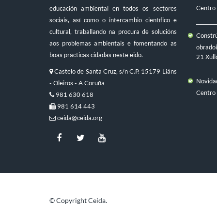
Centro
educación ambiental en todos os sectores
sociais, así como o intercambio científico e
cultural, traballando na procura de solucións
Constr
aos problemas ambientais e fomentando as
obradoi
boas prácticas cidadás neste eido.
21 Xull
Castelo de Santa Cruz, s/n C.P. 15179 Liáns
Novidad
- Oleiros - A Coruña
Centro
981 630 618
981 614 443
ceida@ceida.org
© Copyright Ceida.