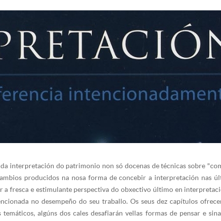
da interpretación do patrimonio non só docenas de técnicas sobre "com
ambios producidos na nosa forma de concebir a interpretación nas úl
 a fresca e estimulante perspectiva do obxectivo último en interpretació
encionada no desempeño do seu traballo. Os seus dez capítulos ofrece
s temáticos, algúns dos cales desafiarán vellas formas de pensar e sin