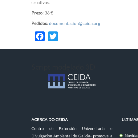
creativas.
Prezo
: 36 €
Pedidos
:
documentacion@ceida.org
Facebook
Twitter
Script modelado 3D
ACERCA DO CEIDA
ULTIMA
Centro de Extensión Universitaria e
Novidad
Divulgación Ambiental de Galicia- promove a