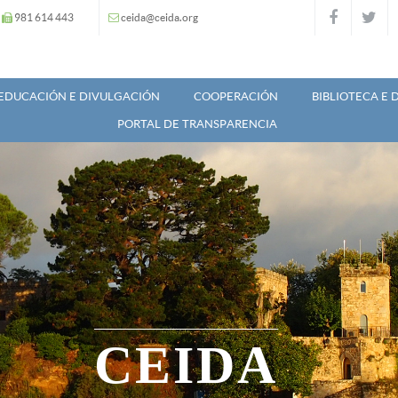
981 614 443
ceida@ceida.org
EDUCACIÓN E DIVULGACIÓN
COOPERACIÓN
BIBLIOTECA E
PORTAL DE TRANSPARENCIA
CEIDA