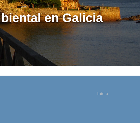
biental en Galicia
Inicio
ostede está aquí