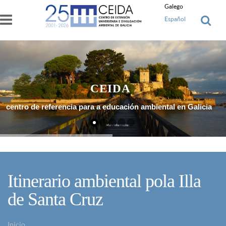
Ir o contido principal
Galego
Español
CEIDA
centro de referencia para a educación ambiental en Galicia
Máis Información
Itinerario ambiental pola Illa
de Santa Cruz
Inicio