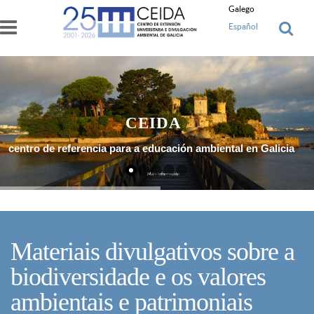
Ir o contido principal
Galego
Español
CEIDA
centro de referencia para a educación ambiental en Galicia
Máis Información
Materiais divulgativos sobre a
biodiversidade e os valores
ambientais e patrimoniais