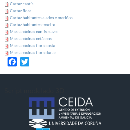
Cartaz cantís
Cartaz flora
Cartaz habitantes alados e mariños
Cartaz habitantes toxeira
Marcapáxinas cantís e aves
Marcapáxinas cetáceos
Marcapáxinas flora costa
Marcapáxinas flora dunar
Facebook
Twitter
Script modelado 3D