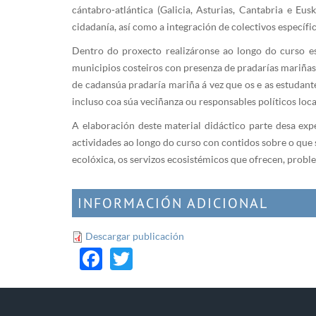
cántabro-atlántica (Galicia, Asturias, Cantabria e Eu
cidadanía, así como a integración de colectivos específ
Dentro do proxecto realizáronse ao longo do curso es
municipios costeiros con presenza de pradarías mariñas
de cadansúa pradaría mariña á vez que os e as estudant
incluso coa súa veciñanza ou responsables políticos loca
A elaboración deste material didáctico parte desa exp
actividades ao longo do curso con contidos sobre o que 
ecolóxica, os servizos ecosistémicos que ofrecen, prob
INFORMACIÓN ADICIONAL
Descargar publicación
Facebook
Twitter