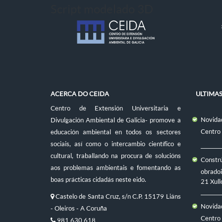
Script modelado 3D
ACERCA DO CEIDA
ULTIMA
Centro de Extensión Universitaria e
Novidad
Divulgación Ambiental de Galicia- promove a
Centro
educación ambiental en todos os sectores
sociais, así como o intercambio científico e
cultural, traballando na procura de solucións
Constr
aos problemas ambientais e fomentando as
obradoi
boas prácticas cidadás neste eido.
21 Xull
Castelo de Santa Cruz, s/n C.P. 15179 Liáns
Novidad
- Oleiros - A Coruña
Centro
981 630 618