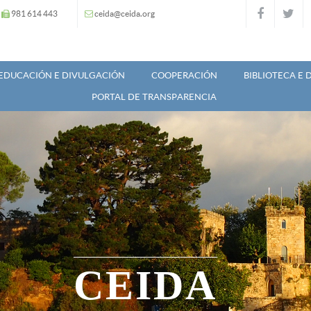
981 614 443
ceida@ceida.org
EDUCACIÓN E DIVULGACIÓN
COOPERACIÓN
BIBLIOTECA E
PORTAL DE TRANSPARENCIA
CEIDA