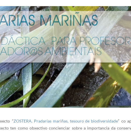
xecto “
ZOSTERA. Pradarías mariñas, tesouro de biodiversidade
” co a
oxecto ten como obxectivo concienciar sobre a importancia da conser