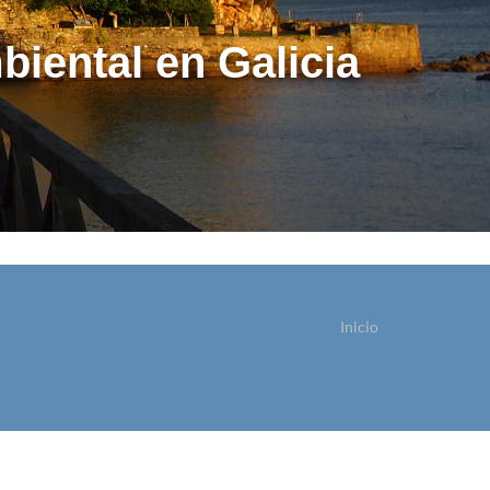
biental en Galicia
Inicio
ostede está aquí