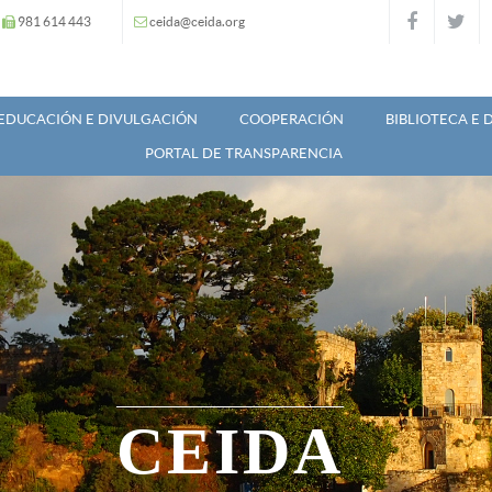
981 614 443
ceida@ceida.org
EDUCACIÓN E DIVULGACIÓN
COOPERACIÓN
BIBLIOTECA E
PORTAL DE TRANSPARENCIA
CEIDA